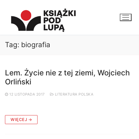
Przejdź
do
treści
Tag:
biografia
Lem. Życie nie z tej ziemi, Wojciech
Orliński
12 LISTOPADA 2017
LITERATURA POLSKA
WIĘCEJ →