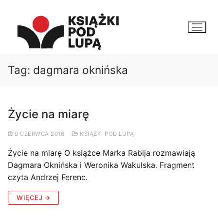
Przejdź
do
treści
Tag:
dagmara oknińska
Życie na miarę
9 CZERWCA 2016
KSIĄŻKI POD LUPĄ
Życie na miarę O książce Marka Rabija rozmawiają
Dagmara Oknińska i Weronika Wakulska. Fragment
czyta Andrzej Ferenc.
WIĘCEJ →