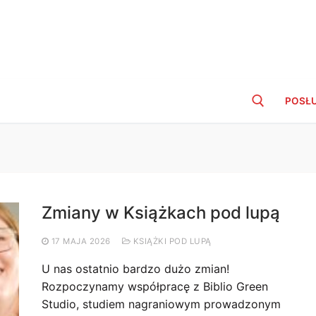
POSŁ
Szukaj:
Zmiany w Książkach pod lupą
17 MAJA 2026
KSIĄŻKI POD LUPĄ
U nas ostatnio bardzo dużo zmian!
Rozpoczynamy współpracę z Biblio Green
Studio, studiem nagraniowym prowadzonym