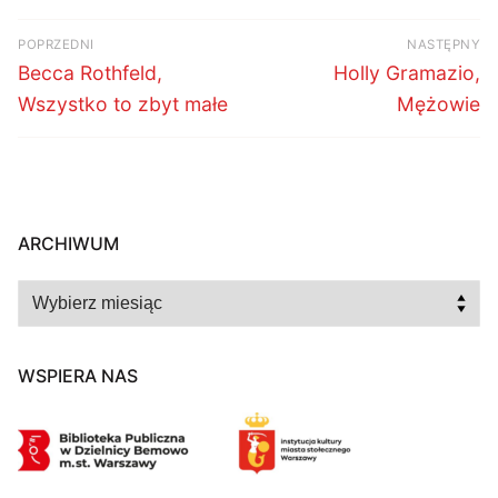
Nawigacja
POPRZEDNI
NASTĘPNY
wpisu
Poprzedni
Następny
Becca Rothfeld,
Holly Gramazio,
wpis:
wpis:
Wszystko to zbyt małe
Mężowie
ARCHIWUM
Archiwum
WSPIERA NAS