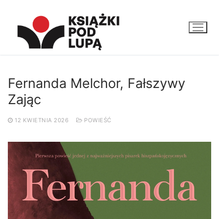
Przejdź
do
treści
Fernanda Melchor, Fałszywy
Zając
12 KWIETNIA 2026
POWIEŚĆ