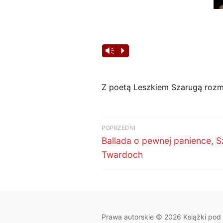
Odtwarzacz
Vm
P
plików
dźwiękowych
Z poetą Leszkiem Szarugą roz
Nawigacja
POPRZEDNI
Poprzedni
wpisu
Ballada o pewnej panience, 
wpis:
Twardoch
Prawa autorskie © 2026 Książki pod