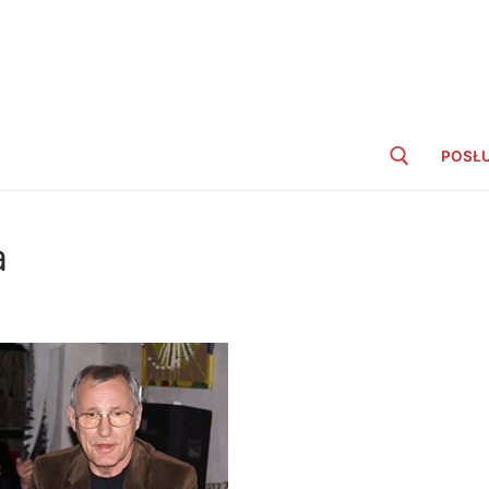
POSŁ
a
Szukaj: