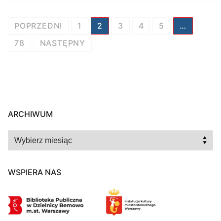
Stronicowanie
POPRZEDNI
1
2
3
4
5
…
wpisów
78
NASTĘPNY
ARCHIWUM
Archiwum
WSPIERA NAS