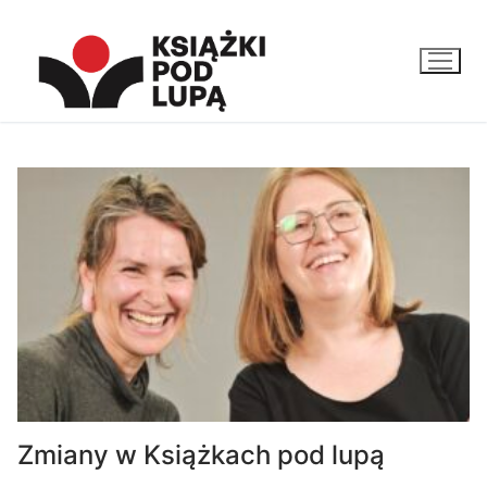
Przejdź
do
treści
Zmiany w Książkach pod lupą