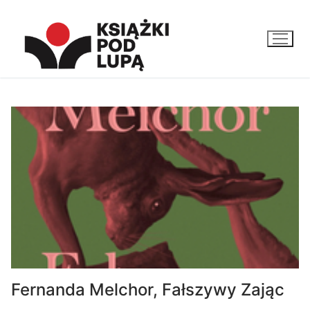
Przejdź
do
treści
Fernanda Melchor, Fałszywy Zając