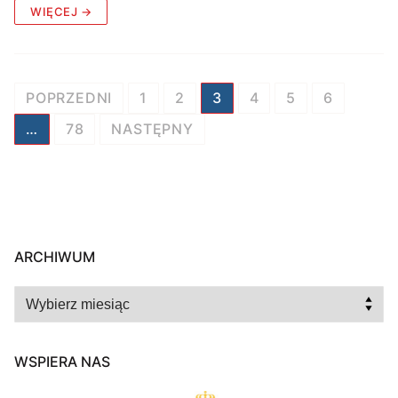
WIĘCEJ →
Stronicowanie
POPRZEDNI
1
2
3
4
5
6
wpisów
…
78
NASTĘPNY
ARCHIWUM
Archiwum
WSPIERA NAS